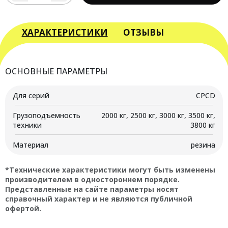
товара
Пневматическая
шина
ХАРАКТЕРИСТИКИ
ОТЗЫВЫ
с
камерой
для
ОСНОВНЫЕ ПАРАМЕТРЫ
вилочного
погрузчика
Для серий
CPCD
CPCD
с
Грузоподъемность
2000 кг, 2500 кг, 3000 кг, 3500 кг,
г/
техники
3800 кг
п
2000-
Материал
резина
3800
кг,
*Технические характеристики могут быть изменены
размер
производителем в одностороннем порядке.
28*9-
Представленные на сайте параметры носят
справочный характер и не являются публичной
15
офертой.