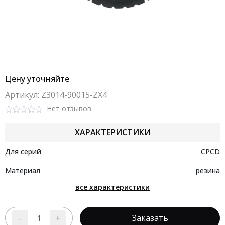
Цену уточняйте
Aртикул: Z3014-90015-ZX4
Нет отзывов
Rated
0
ХАРАКТЕРИСТИКИ
out
of
5
Для серий
CPCD
Материал
резина
все характеристики
Заказать
-
+
Количество