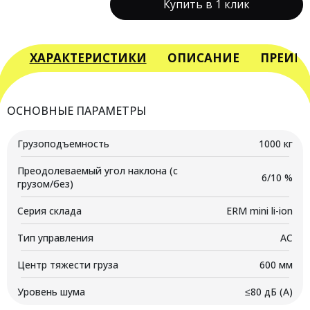
Купить в 1 клик
Вилочный
мини-
погрузчик
электрический
ХАРАКТЕРИСТИКИ
ОПИСАНИЕ
ПРЕИМ
YETT
ERM10
mini
ОСНОВНЫЕ ПАРАМЕТРЫ
li-
ion
Грузоподъемность
1000 кг
M350
Преодолеваемый угол наклона (с
6/10 %
грузом/без)
Серия склада
ERM mini li-ion
Тип управления
AC
Центр тяжести груза
600 мм
Уровень шума
≤80 дБ (А)