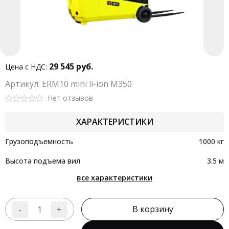
29 545
руб.
Цена с НДС:
Aртикул: ERM10 mini li-ion M350
Нет отзывов
Rated
0
ХАРАКТЕРИСТИКИ
out
of
5
Грузоподъемность
1000 кг
Высота подъема вил
3.5 м
все характеристики
В корзину
-
+
Количество
товара