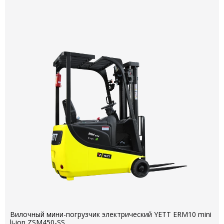
Вилочный мини-погрузчик электрический YETT ERM10 mini
li-ion ZSM450-SS