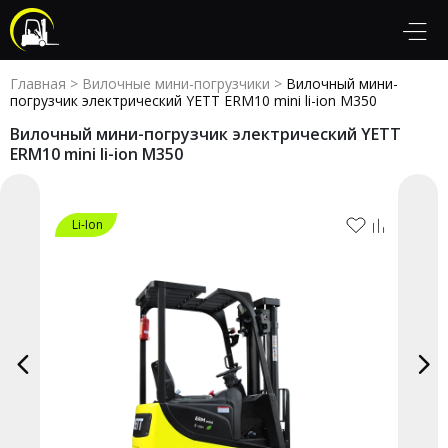
Главная
>
Вилочные мини-погрузчики
>
Вилочный мини-
погрузчик электрический YETT ERM10 mini li-ion M350
Вилочный мини-погрузчик электрический YETT
ERM10 mini li-ion M350
Li-Ion
Li-Ion
Li-Ion
Li-Ion
Li-Ion
Li-Ion
Li-Ion
Li-Ion
Li-Ion
Li-Ion
Li-Ion