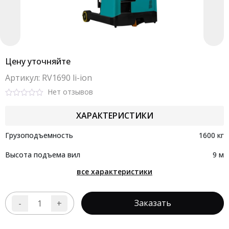
Цену уточняйте
Aртикул: RV1690 li-ion
Нет отзывов
Rated
0
ХАРАКТЕРИСТИКИ
out
of
5
Грузоподъемность
1600 кг
Высота подъема вил
9 м
все характеристики
Заказать
-
+
Количество
товара