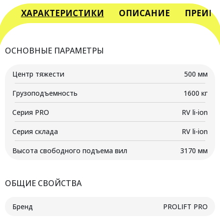
Ричтрак
PROLIFT
ХАРАКТЕРИСТИКИ
ОПИСАНИЕ
ПРЕИМ
PRO
RV
1690
ОСНОВНЫЕ ПАРАМЕТРЫ
li-
ion
Центр тяжести
500 мм
Грузоподъемность
1600 кг
Серия PRO
RV li-ion
Серия склада
RV li-ion
Высота свободного подъема вил
3170 мм
ОБЩИЕ СВОЙСТВА
Бренд
PROLIFT PRO