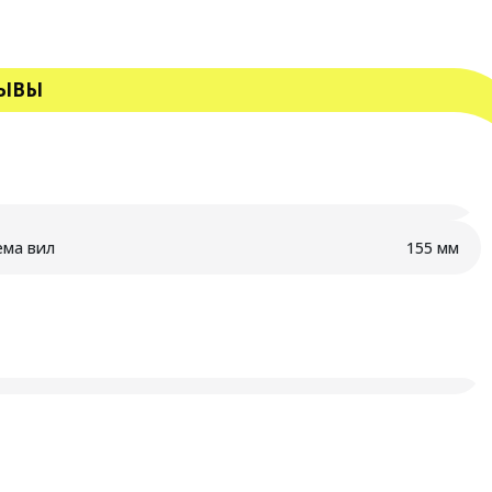
ЫВЫ
ема вил
155 мм