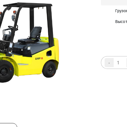
Грузо
Высот
-
Ко
то
Ви
по
ди
YE
DR
XC
M3
3W