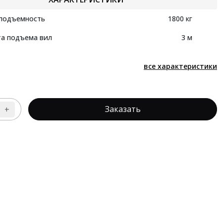
подъемность
1800 кг
а подъема вил
3 м
все характеристики
Заказать
+
личество
вара
лочный
грузчик
зельный
TT
P18-
K2-
00-