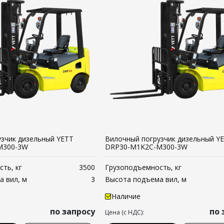
зчик дизельный YETT
Вилочный погрузчик дизельный Y
M300-3W
DRP30-M1K2C-M300-3W
ть, кг
3500
Грузоподъемность, кг
 вил, м
3
Высота подъема вил, м
Наличие
по запросу
по 
Цена (с НДС):