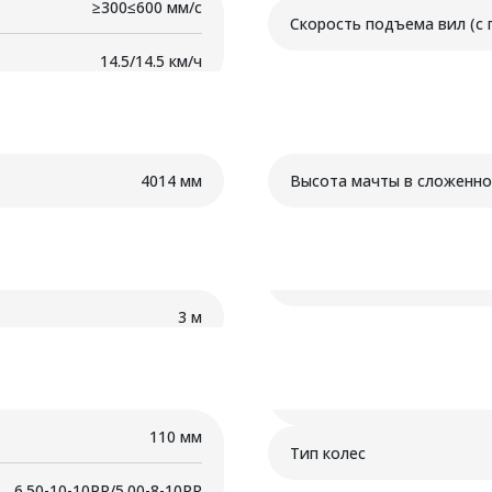
≥300≤600 мм/с
Скорость подъема вил (с 
14.5/14.5 км/ч
4014 мм
Высота мачты в сложенно
3 м
110 мм
Тип колес
6.50-10-10PR/5.00-8-10PR