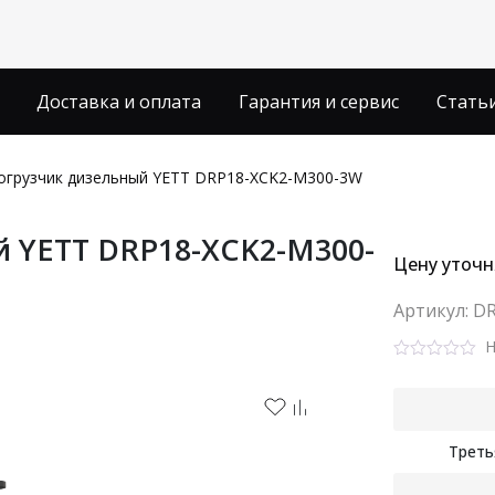
Доставка и оплата
Гарантия и сервис
Стать
огрузчик дизельный YETT DRP18-XCK2-M300-3W
 YETT DRP18-XCK2-M300-
Цену уточн
Aртикул: D
Н
Rated
0
out
of
5
Треть