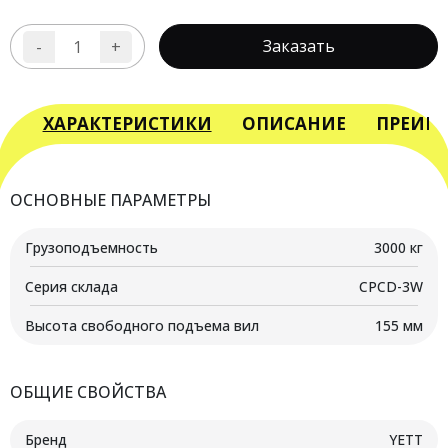
Заказать
-
+
Количество
товара
Вилочный
погрузчик
ХАРАКТЕРИСТИКИ
ОПИСАНИЕ
ПРЕИМ
дизельный
YETT
DRP30-
ОСНОВНЫЕ ПАРАМЕТРЫ
M1K2C-
M300-
Грузоподъемность
3000 кг
3W
Серия склада
CPCD-3W
Высота свободного подъема вил
155 мм
ОБЩИЕ СВОЙСТВА
Бренд
YETT