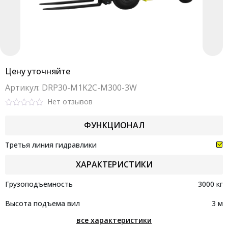
Цену уточняйте
Aртикул: DRP30-M1K2C-M300-3W
Нет отзывов
Rated
0
ФУНКЦИОНАЛ
out
of
5
Третья линия гидравлики
ХАРАКТЕРИСТИКИ
Грузоподъемность
3000 кг
Высота подъема вил
3 м
все характеристики