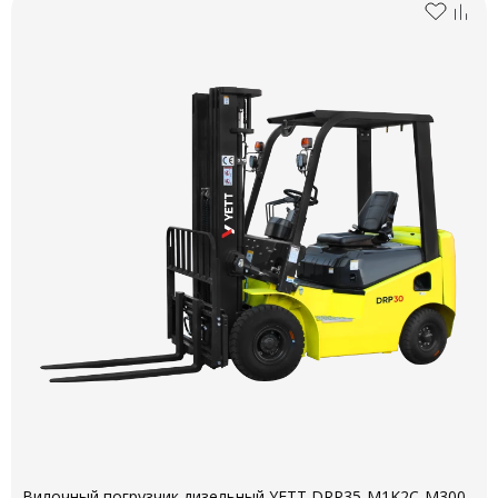
Вилочный погрузчик дизельный YETT DRP35-M1K2C-M300-