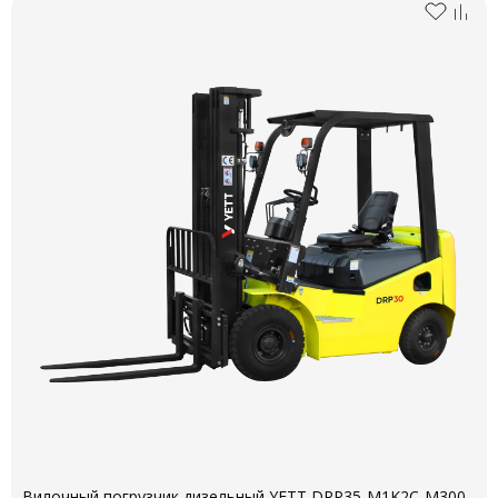
Вилочный погрузчик дизельный YETT DRP35-M1K2C-M300-