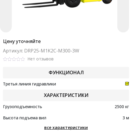
Цену уточняйте
Aртикул: DRP25-M1K2C-M300-3W
Нет отзывов
Rated
0
ФУНКЦИОНАЛ
out
of
5
Третья линия гидравлики
ХАРАКТЕРИСТИКИ
Грузоподъемность
2500 кг
Высота подъема вил
3 м
все характеристики