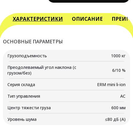
YETT
ERM10
mini
ХАРАКТЕРИСТИКИ
ОПИСАНИЕ
ПРЕИМ
li-
ion
M300
ОСНОВНЫЕ ПАРАМЕТРЫ
Грузоподъемность
1000 кг
Преодолеваемый угол наклона (с
6/10 %
грузом/без)
Серия склада
ERM mini li-ion
Тип управления
AC
Центр тяжести груза
600 мм
Уровень шума
≤80 дБ (А)