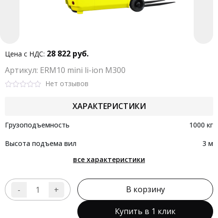
28 822
руб.
Цена с НДС:
Aртикул: ERM10 mini li-ion M300
Нет отзывов
Rated
0
ХАРАКТЕРИСТИКИ
out
of
5
Грузоподъемность
1000 кг
Высота подъема вил
3 м
все характеристики
В корзину
-
+
Количество
товара
Купить в 1 клик
Электропогрузчик