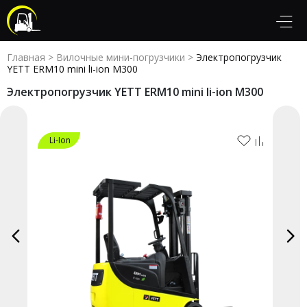
Главная
>
Вилочные мини-погрузчики
>
Электропогрузчик
YETT ERM10 mini li-ion M300
Электропогрузчик YETT ERM10 mini li-ion M300
Li-Ion
Li-Ion
Li-Ion
Li-Ion
Li-Ion
Li-Ion
Li-Ion
Li-Ion
Li-Ion
Li-Ion
Li-Ion