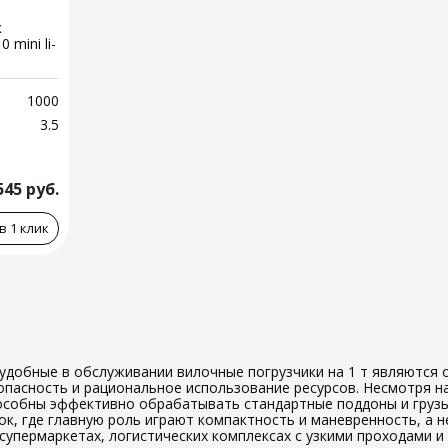
к
mini li-
1000
3.5
545
руб.
в 1 клик
удобные в обслуживании вилочные погрузчики на 1 т являются
опасность и рациональное использование ресурсов. Несмотря 
особны эффективно обрабатывать стандартные поддоны и грузы
, где главную роль играют компактность и маневренность, а н
супермаркетах, логистических комплексах с узкими проходами 