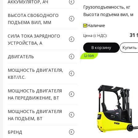
АККУМУЛЯТОР, АЧ
литий-ионный
Грузоподъемность, кг
175
Высота подъема вил, м
ВЫСОТА СВОБОДНОГО
300
ПОДЪЕМА ВИЛ, ММ
Наличие
1073
31 
СИЛА ТОКА ЗАРЯДНОГО
Цена (с НДС):
УСТРОЙСТВА, А
В корзину
Купить 
40
Li-Ion
ДВИГАТЕЛЬ
50
МОЩНОСТЬ ДВИГАТЕЛЯ,
КВТ/Л.С.
МОЩНОСТЬ ДВИГАТЕЛЯ
НА ПЕРЕДВИЖЕНИЕ, ВТ
3000
МОЩНОСТЬ ДВИГАТЕЛЯ
НА ПОДЪЕМ, ВТ
4500
БРЕНД