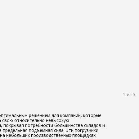
5 из
5
 оптимальным решением для компаний, которые
на свою относительно невысокую
, покрывая потребности большинства складов и
е предельная подъемная сила. Эти погрузчики
и на небольших производственных площадках.