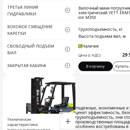
YETT
ТРЕТЬЯ ЛИНИЯ
Вилочный мини-погрузчи
электрический YETT ERM10 
ГИДРАВЛИКИ
ion M350
нет
БОКОВОЕ СМЕЩЕНИЕ
Грузоподъемность, кг
КАРЕТКИ
Высота подъема вил, м
нет
СВОБОДНЫЙ ПОДЪЕМ
Наличие
есть
ВИЛ
29 
Цена (с НДС):
нет
ЗАКРЫТАЯ КАБИНА
В корзину
Купить 
есть
нет
Надежные, экономичные и 
ценят эффективность, без
+
грузоподъемность, они сп
Технические
производственных площадок
характеристики
особенно востребованы в 
вилочных погрузчиков