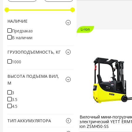
НАЛИЧИЕ
Li-Ion
Предзаказ
В наличии
ГРУЗОПОДЪЕМНОСТЬ, КГ
1000
ВЫСОТА ПОДЪЕМА ВИЛ,
М
3
3.5
4.5
Вилочный мини-погрузчи
ТИП АККУМУЛЯТОРА
электрический YETT ERM10 
ion ZSM450-SS
свинцово-кислотный