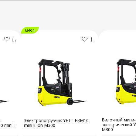
Li-Ion
Вилочный мини-
к
Электропогрузчик YETT ERM10
электрический 
mini li-
mini li-ion M300
M300