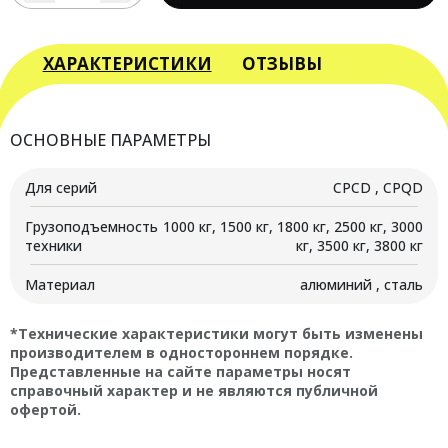
товара
Стартер
двигателя
ХАРАКТЕРИСТИКИ
ОТЗЫВЫ
ISUZU
C240
для
ОСНОВНЫЕ ПАРАМЕТРЫ
погрузчиков
CPCD
Для серий
CPCD , CPQD
с
г/
Грузоподъемность
1000 кг, 1500 кг, 1800 кг, 2500 кг, 3000
п
техники
кг, 3500 кг, 3800 кг
1000-
3800
Материал
алюминий , сталь
кг,
12В/2кВт
*Технические характеристики могут быть изменены
производителем в одностороннем порядке.
Представленные на сайте параметры носят
справочный характер и не являются публичной
офертой.