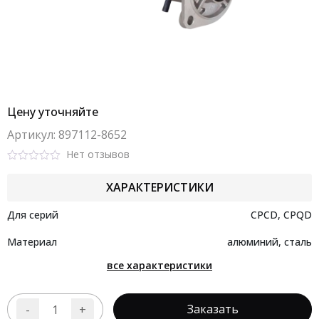
Цену уточняйте
Aртикул: 897112-8652
Нет отзывов
Rated
0
ХАРАКТЕРИСТИКИ
out
of
5
Для серий
CPCD, CPQD
Материал
алюминий, сталь
все характеристики
Заказать
-
+
Количество