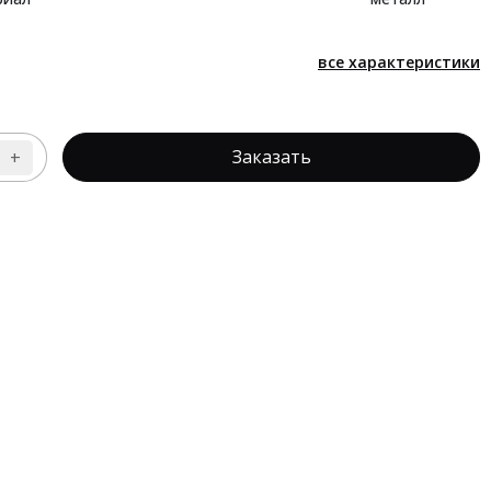
все характеристики
Заказать
+
личество
вара
лик
чты,
ретки
чты
LI
я
лочного
грузчика
D/CPCD/CPQD