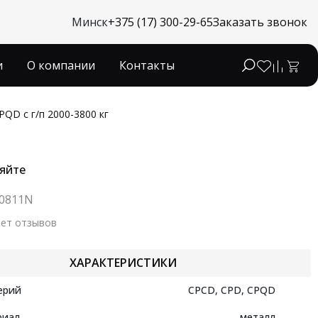
Минск
+375 (17) 300-29-65
Заказать звонок
и
О компании
Контакты
QD с г/п 2000-3800 кг
яйте
80811N
ет отзывов
ХАРАКТЕРИСТИКИ
ерий
CPCD, CPD, CPQD
риал
металл