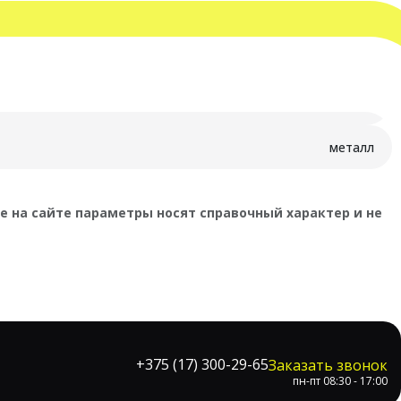
0-
00
металл
 на сайте параметры носят справочный характер и не
+375 (17) 300-29-65
Заказать звонок
пн-пт 08:30 - 17:00