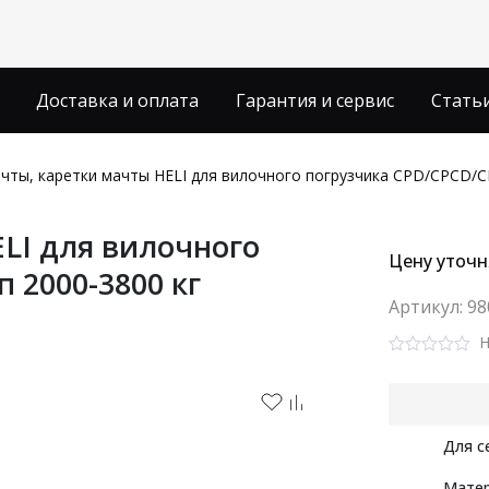
Доставка и оплата
Гарантия и сервис
Стать
чты, каретки мачты HELI для вилочного погрузчика CPD/CPCD/CP
LI для вилочного
Цену уточн
 2000-3800 кг
Aртикул: 9
Н
Rated
0
out
of
5
Для с
Мате