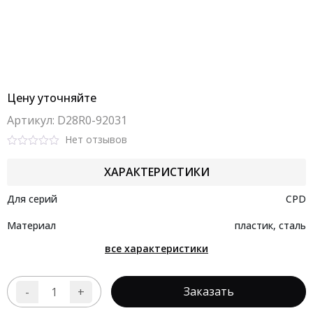
Цену уточняйте
Aртикул: D28R0-92031
Нет отзывов
Rated
0
ХАРАКТЕРИСТИКИ
out
of
5
Для серий
CPD
Материал
пластик, сталь
все характеристики
Заказать
-
+
Количество