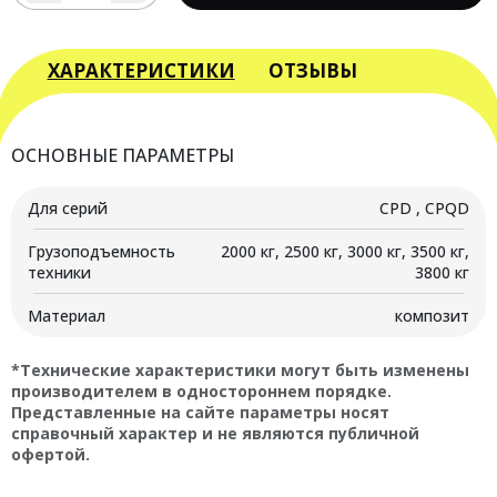
товара
Колодка
тормозная
ХАРАКТЕРИСТИКИ
ОТЗЫВЫ
для
вилочного
погрузчика
ОСНОВНЫЕ ПАРАМЕТРЫ
CPQD
с
Для серий
CPD , CPQD
г/
п
Грузоподъемность
2000 кг, 2500 кг, 3000 кг, 3500 кг,
2000-
техники
3800 кг
3800
кг
Материал
композит
и
CPD
*Технические характеристики могут быть изменены
производителем в одностороннем порядке.
Представленные на сайте параметры носят
справочный характер и не являются публичной
офертой.