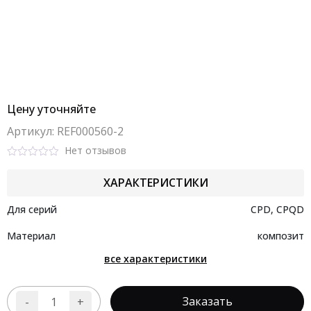
Цену уточняйте
Aртикул: REF000560-2
Нет отзывов
Rated
0
ХАРАКТЕРИСТИКИ
out
of
5
Для серий
CPD, CPQD
Материал
композит
все характеристики
Заказать
-
+
Количество