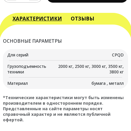
товара
Фильтр
масляный
ХАРАКТЕРИСТИКИ
ОТЗЫВЫ
двигателя
Nissan
для
ОСНОВНЫЕ ПАРАМЕТРЫ
вилочного
погрузчика
Для серий
CPQD
CPQD
с
Грузоподъемность
2000 кг, 2500 кг, 3000 кг, 3500 кг,
г/
техники
3800 кг
п
2000-
Материал
бумага , металл
3800
кг
*Технические характеристики могут быть изменены
производителем в одностороннем порядке.
Представленные на сайте параметры носят
справочный характер и не являются публичной
офертой.