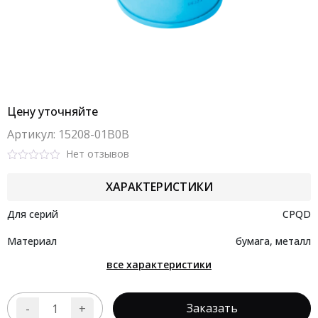
Цену уточняйте
Aртикул: 15208-01B0B
Нет отзывов
Rated
0
ХАРАКТЕРИСТИКИ
out
of
5
Для серий
CPQD
Материал
бумага, металл
все характеристики
Заказать
-
+
Количество