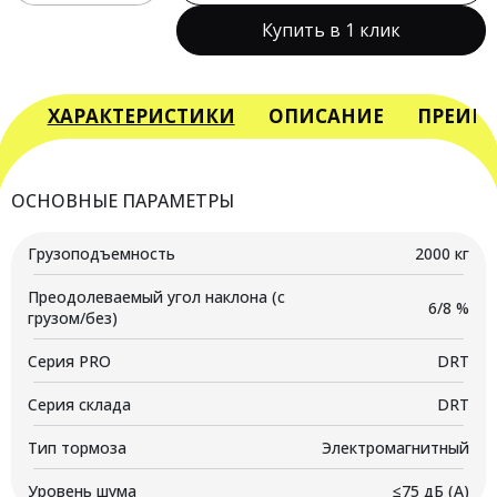
товара
Купить в 1 клик
Самоходная
тележка
с
местом
ХАРАКТЕРИСТИКИ
ОПИСАНИЕ
ПРЕИМ
оператора
сидя
PROLIFT
ОСНОВНЫЕ ПАРАМЕТРЫ
PRO
DRT20
Грузоподъемность
2000 кг
Преодолеваемый угол наклона (с
6/8 %
грузом/без)
Серия PRO
DRT
Серия склада
DRT
Тип тормоза
Электромагнитный
Уровень шума
≤75 дБ (А)