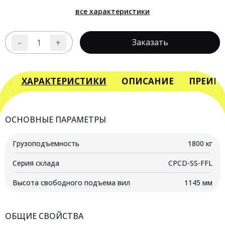
все характеристики
Заказать
-
+
Количество
товара
Вилочный
погрузчик
ХАРАКТЕРИСТИКИ
ОПИСАНИЕ
ПРЕИМ
дизельный
YETT
DRP18-
ОСНОВНЫЕ ПАРАМЕТРЫ
XCK2-
ZSM480-
Грузоподъемность
1800 кг
SS
Серия склада
CPCD-SS-FFL
Высота свободного подъема вил
1145 мм
ОБЩИЕ СВОЙСТВА