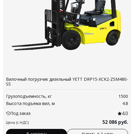
Вилочный погрузчик дизельный YETT DRP15-XCK2-ZSM480-
SS
Грузоподъемность, кг
1500
Высота подъема вил, м
4.8
4.0
Под заказ
52 086
руб.
Цена (с НДС):
В корзину
Купить в 1 клик