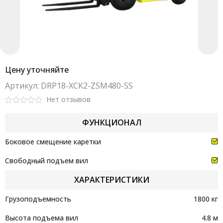
Цену уточняйте
Aртикул: DRP18-XCK2-ZSM480-SS
Нет отзывов
Rated
0
ФУНКЦИОНАЛ
out
of
5
Боковое смещение каретки
Свободный подъем вил
ХАРАКТЕРИСТИКИ
Грузоподъемность
1800 кг
Высота подъема вил
4.8 м